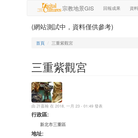
移至主內容
宗教地景GIS
回報成果
資
(網站測試中，資料僅供參考)
首頁
三重紫觀宮
三重紫觀宮
由
許嘉翰
在 2018, 一月 23 - 01:49 發表
行政區:
新北市三重區
地址: