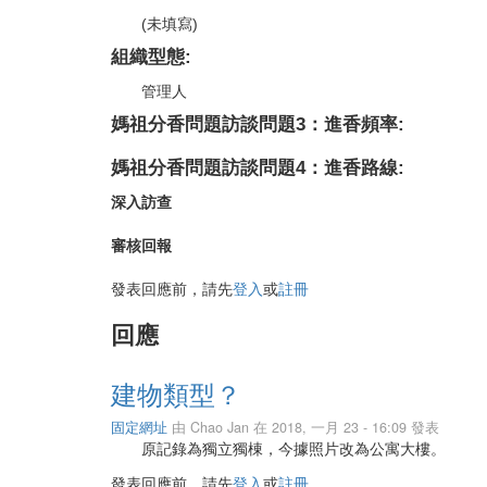
(未填寫)
組織型態:
管理人
媽祖分香問題訪談問題3：進香頻率:
媽祖分香問題訪談問題4：進香路線:
深入訪查
審核回報
發表回應前，請先
登入
或
註冊
回應
建物類型？
固定網址
由
Chao Jan
在 2018, 一月 23 - 16:09 發表
原記錄為獨立獨棟，今據照片改為公寓大樓。
發表回應前，請先
登入
或
註冊