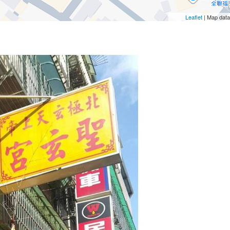
Leaflet
| Map dat