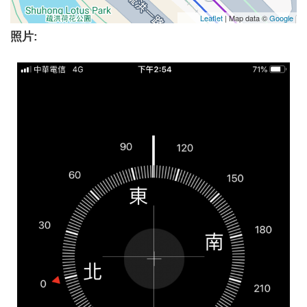
Leaflet
| Map data ©
Google
照片: