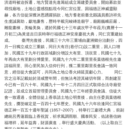
洪道時被迫拆遷，地方賢達先進籌組成立籌建委員會，開始募款並
尋找廟地，土地公靈感指點現今同仁宮位置。因福德正神威靈顯
赫，各方信徒深獲沐恩踴躍捐款，地方耆老前臺北縣議員蔡詩祥先
生虔誠襄助，獻地廉售，歷時半載完峻磚造廟宇，廟殿巍峨莊嚴，
雕龍畫棟，美輪美奐，迺於民國七十三年歲次甲子年葮月(農曆十一
月初三)為黃道吉日辰時舉行福德正神安座慶祝大典，同仁宮重建始
成。 臺灣光復後，民國三十六年三重埔由蘆洲鄉分治劃分，四
月一日獨立成立三重鎮，同日大有庄(巷仔口)設二重里，因人口增
加，民國五十九年行政區域劃分增設大有里、頂崁里，民國七十九
年再由大有里劃分博愛里。民國九十六年二重里里長葉德根先生邀
請福田里、田心里民加入信仰行列，獲二重里鄰里長會議一致同
意，經信徒大會認可，共同為土地公香火綿延貢獻心力。 同仁
宮之沿革記載始於清咸豐年間，但無法考證其確切年限，而創建至
今已有一百六十年。民國九十一年十二月四日正式取得合法寺廟登
記證，並成立首屆管理委員會，民國九十三年經委員會議、信徒大
會一致通過，全體信徒上香恭請土地公明查後，由主任委員葉德根
先生，擲筊確定是一百四十七年歷史。民國九十六年欣逢同仁宮福
德正神一百五十週年聖誕 (1857~2007) ，特舉行三獻禮大典 ，前副
總統呂秀蓮親臨上香祝賀，祈求風調雨順、國泰民安，佑諸善信納
福增祥，延年益壽，財源廣進 ，舉行盛大慶典活動。（以上取自三