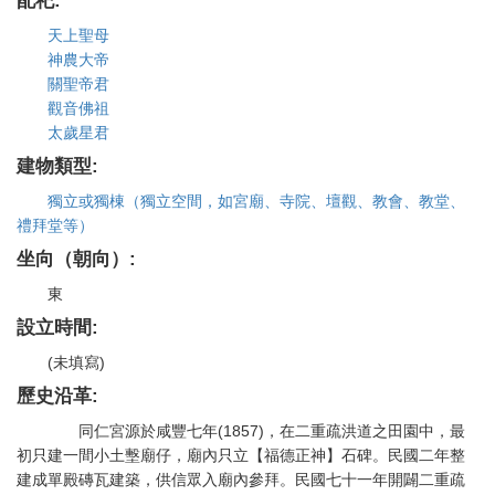
配祀:
天上聖母
神農大帝
關聖帝君
觀音佛祖
太歲星君
建物類型:
獨立或獨棟（獨立空間，如宮廟、寺院、壇觀、教會、教堂、
禮拜堂等）
坐向（朝向）:
東
設立時間:
(未填寫)
歷史沿革:
同仁宮源於咸豐七年(1857)，在二重疏洪道之田園中，最
初只建一間小土墼廟仔，廟內只立【福德正神】石碑。民國二年整
建成單殿磚瓦建築，供信眾入廟內參拜。民國七十一年開闢二重疏