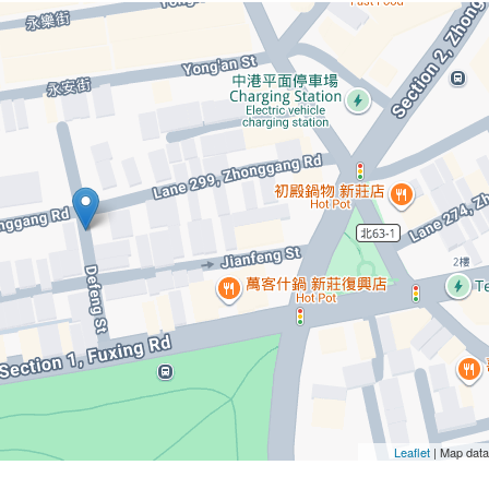
Leaflet
| Map dat