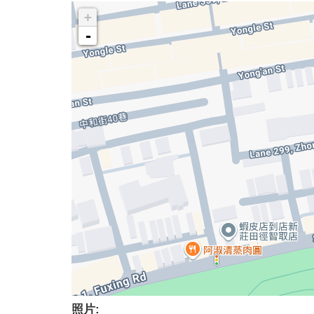
+
-
照片: