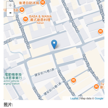
+
-
Leaflet
| Map data ©
Google
照片: