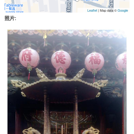
Leaflet
| Map data ©
Google
照片: