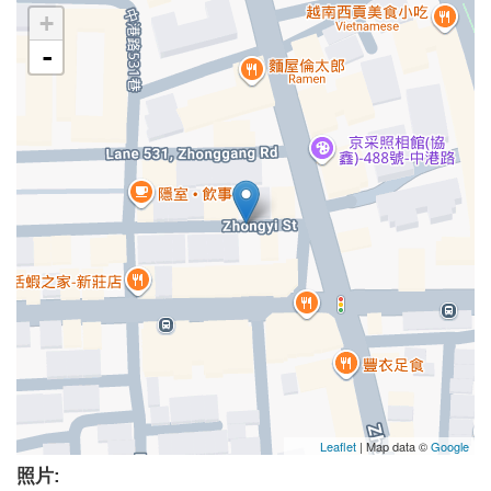
+
-
Leaflet
| Map data ©
Google
照片: