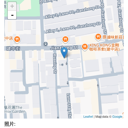
+
-
Leaflet
| Map data ©
Google
照片: