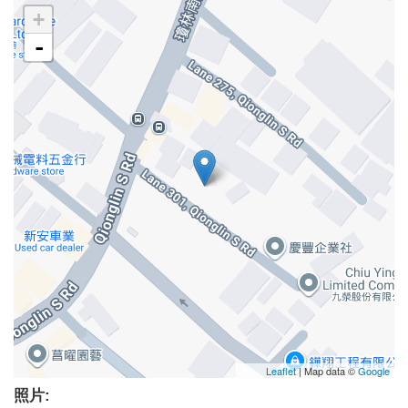
+
-
Leaflet
| Map data ©
Google
照片: