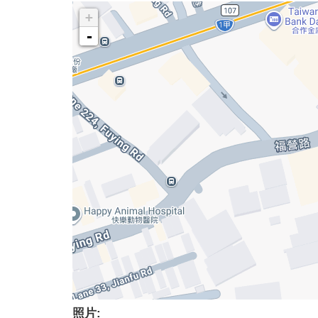
+
-
照片: