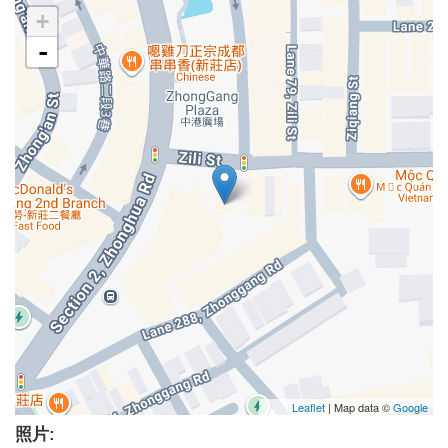
+
-
Leaflet
| Map data ©
Google
照片: