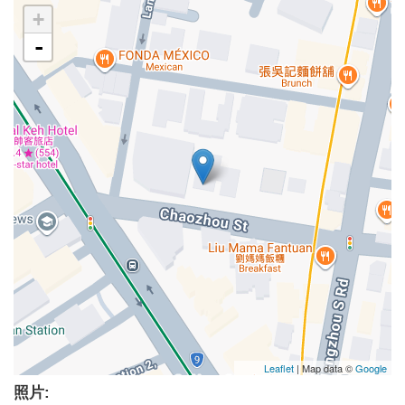
+
-
Leaflet
| Map data ©
Google
照片: