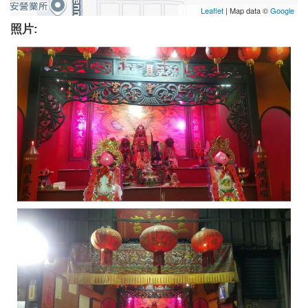
Leaflet
| Map data ©
Google
照片: