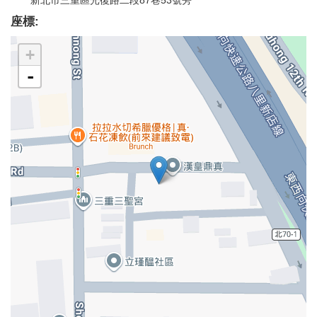
新北市三重區光復路二段87巷53號旁
座標:
+
-