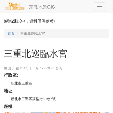
移至主內容
宗教地景GIS
Toggle
navigati
(網站測試中，資料僅供參考)
首頁
三重北巡臨水宮
三重北巡臨水宮
由
夏子
在 2017, 十一月 19 - 09:43 發表
行政區:
新北市三重區
地址:
新北市三重區福裕街80巷7號
座標: