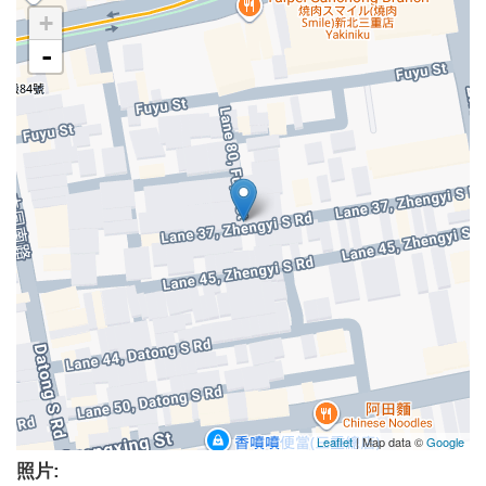
+
-
Leaflet
| Map data ©
Google
照片: