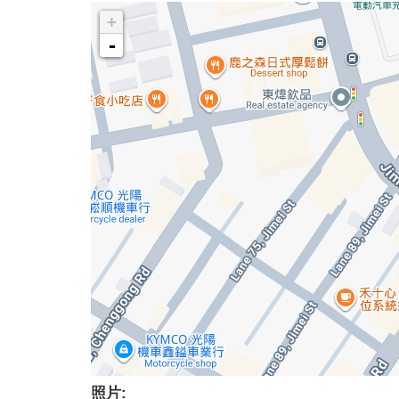
+
-
照片: