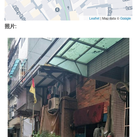
Leaflet
| Map data ©
Google
照片: