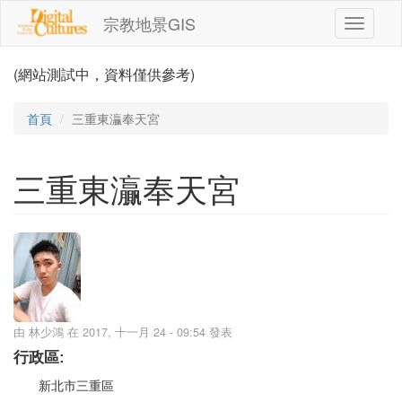
移至主內容
宗教地景GIS
Toggle
navigati
(網站測試中，資料僅供參考)
首頁
三重東灜奉天宮
三重東灜奉天宮
由
林少鴻
在 2017, 十一月 24 - 09:54 發表
行政區:
新北市三重區