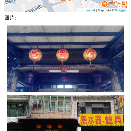
Leaflet
| Map data ©
Google
照片: