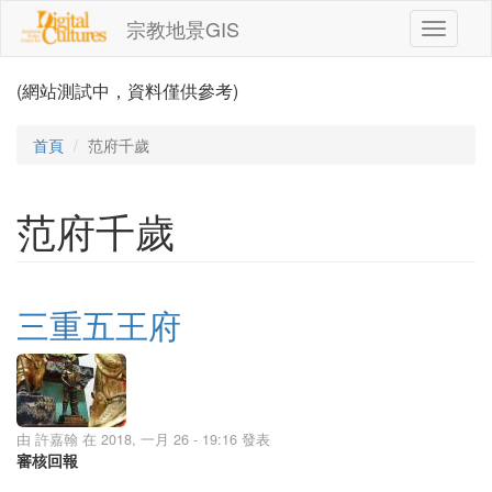
移至主內容
宗教地景GIS
Toggle
navigati
(網站測試中，資料僅供參考)
首頁
范府千歲
范府千歲
三重五王府
由
許嘉翰
在 2018, 一月 26 - 19:16 發表
審核回報