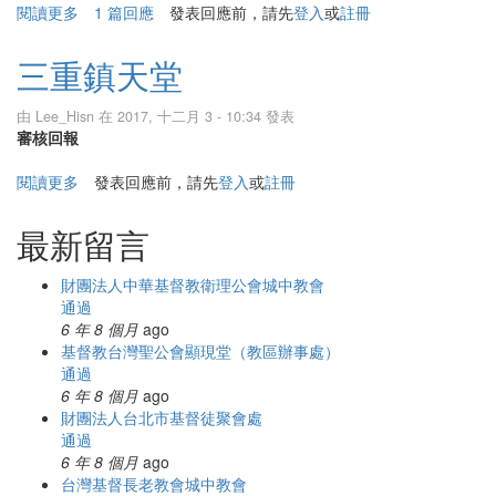
閱讀更多
關於三重五王府
1 篇回應
發表回應前，請先
登入
或
註冊
三重鎮天堂
由
Lee_Hisn
在 2017, 十二月 3 - 10:34 發表
審核回報
閱讀更多
關於三重鎮天堂
發表回應前，請先
登入
或
註冊
最新留言
財團法人中華基督教衛理公會城中教會
通過
6 年 8 個月
ago
基督教台灣聖公會顯現堂（教區辦事處）
通過
6 年 8 個月
ago
財團法人台北市基督徒聚會處
通過
6 年 8 個月
ago
台灣基督長老教會城中教會