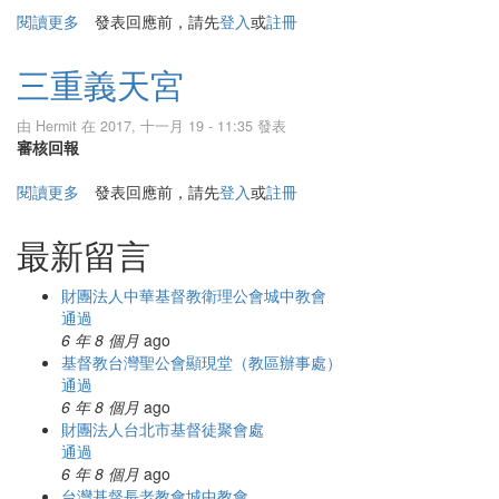
閱讀更多
關於台北靈安社
發表回應前，請先
登入
或
註冊
三重義天宮
由
Hermit
在 2017, 十一月 19 - 11:35 發表
審核回報
閱讀更多
關於三重義天宮
發表回應前，請先
登入
或
註冊
最新留言
財團法人中華基督教衛理公會城中教會
通過
6 年 8 個月
ago
基督教台灣聖公會顯現堂（教區辦事處）
通過
6 年 8 個月
ago
財團法人台北市基督徒聚會處
通過
6 年 8 個月
ago
台灣基督長老教會城中教會