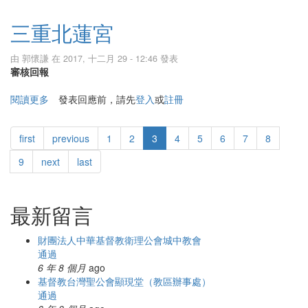
三重北蓮宮
由
郭懷謙
在 2017, 十二月 29 - 12:46 發表
審核回報
閱讀更多
關於三重北蓮宮
發表回應前，請先
登入
或
註冊
first
previous
1
2
3
4
5
6
7
8
9
next
last
最新留言
財團法人中華基督教衛理公會城中教會
通過
6 年 8 個月
ago
基督教台灣聖公會顯現堂（教區辦事處）
通過