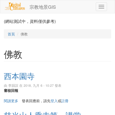
移至主內容
宗教地景GIS
Toggle
navigati
(網站測試中，資料僅供參考)
首頁
佛教
佛教
西本園寺
由
李韻誼
在 2018, 九月 6 - 10:27 發表
審核回報
閱讀更多
關於西本園寺
發表回應前，請先
登入
或
註冊