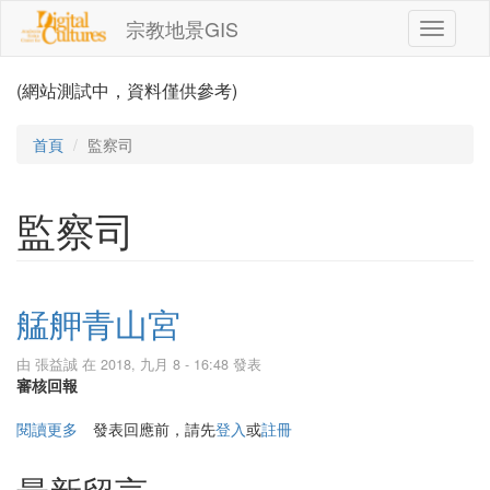
移至主內容
宗教地景GIS
Toggle
navigati
(網站測試中，資料僅供參考)
首頁
監察司
監察司
艋舺青山宮
由
張益誠
在 2018, 九月 8 - 16:48 發表
審核回報
閱讀更多
關於艋舺青山宮
發表回應前，請先
登入
或
註冊