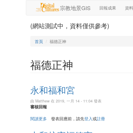
移至主內容
宗教地景GIS
回報成果
資
(網站測試中，資料僅供參考)
首頁
福德正神
福德正神
永和福和宮
由
Matthew
在 2019, 一月 14 - 11:04 發表
審核回報
閱讀更多
關於永和福和宮
發表回應前，請先
登入
或
註冊