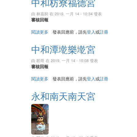
中和枋寮福德宮
由
林嘉䭲
在 2019, 一月 14 - 10:34 發表
審核回報
閱讀更多
關於中和枋寮福德宮
發表回應前，請先
登入
或
註冊
中和潭墘樂墘宮
由
韜哥
在 2019, 一月 14 - 10:08 發表
審核回報
閱讀更多
關於中和潭墘樂墘宮
發表回應前，請先
登入
或
註冊
永和南天南天宮