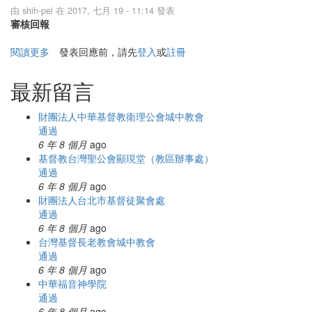
由
shih-pei
在 2017, 七月 19 - 11:14 發表
審核回報
閱讀更多
關於新莊豐德堂
發表回應前，請先
登入
或
註冊
最新留言
財團法人中華基督教衛理公會城中教會
通過
6 年 8 個月
ago
基督教台灣聖公會顯現堂（教區辦事處）
通過
6 年 8 個月
ago
財團法人台北市基督徒聚會處
通過
6 年 8 個月
ago
台灣基督長老教會城中教會
通過
6 年 8 個月
ago
中華福音神學院
通過
6 年 8 個月
ago