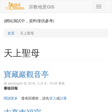
移至主內容
宗教地景GIS
Toggle
navigati
(網站測試中，資料僅供參考)
首頁
天上聖母
天上聖母
寶藏巖觀音亭
由
wumingzih
在 2019, 八月 9 - 10:03 發表
審核回報
閱讀更多
關於寶藏巖觀音亭
發表回應前，請先
登入
或
註冊