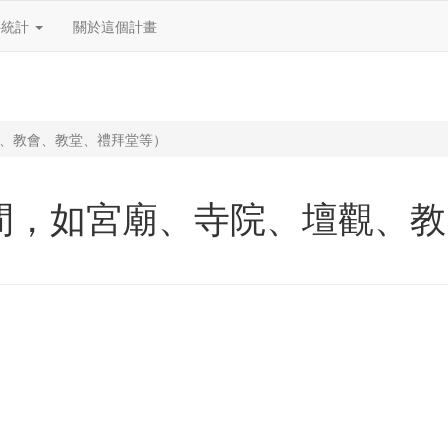
料統計
關於這個計畫
、教會、教堂、禮拜堂等）
間，如宮廟、寺院、壇觀、教
）