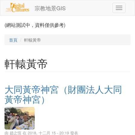
移至主內容
宗教地景GIS
Toggle
navigati
(網站測試中，資料僅供參考)
首頁
軒轅黃帝
軒轅黃帝
大同黃帝神宮（財團法人大同
黃帝神宮）
由
趙之恆
在 2018, 十二月 15 - 20:19 發表