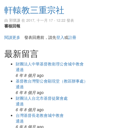
軒轅教三重宗社
由
郭懷謙
在 2017, 十一月 17 - 12:22 發表
審核回報
閱讀更多
關於軒轅教三重宗社
發表回應前，請先
登入
或
註冊
最新留言
財團法人中華基督教衛理公會城中教會
通過
6 年 8 個月
ago
基督教台灣聖公會顯現堂（教區辦事處）
通過
6 年 8 個月
ago
財團法人台北市基督徒聚會處
通過
6 年 8 個月
ago
台灣基督長老教會城中教會
通過
6 年 8 個月
ago