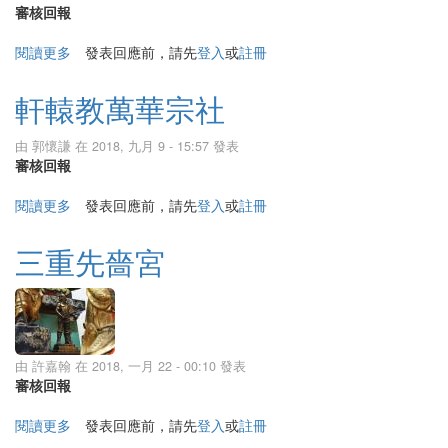
審核回報
閱讀更多
關於大同黃帝神宮（財團法人大同黃帝神宮）
發表回應前，請先
登入
或
註冊
軒轅教萬華宗社
由
郭懷謙
在 2018, 九月 9 - 15:57 發表
審核回報
閱讀更多
關於軒轅教萬華宗社
發表回應前，請先
登入
或
註冊
三重先嗇宮
由
許嘉翰
在 2018, 一月 22 - 00:10 發表
審核回報
閱讀更多
關於三重先嗇宮
發表回應前，請先
登入
或
註冊