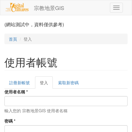
移至主內容
宗教地景GIS
Toggle
navigati
(網站測試中，資料僅供參考)
首頁
登入
使用者帳號
註冊新帳號
登入
(作
索取新密碼
主要索引標籤
用
使用者名稱
*
中
頁
籤)
輸入您的 宗教地景GIS 使用者名稱
密碼
*