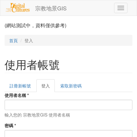
移至主內容
宗教地景GIS
Toggle
navigati
(網站測試中，資料僅供參考)
首頁
登入
使用者帳號
註冊新帳號
登入
(作
索取新密碼
主要索引標籤
用
使用者名稱
*
中
頁
籤)
輸入您的 宗教地景GIS 使用者名稱
密碼
*