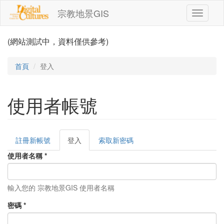
移至主內容
宗教地景GIS
Toggle
navigati
(網站測試中，資料僅供參考)
首頁
登入
使用者帳號
註冊新帳號
登入
(作
索取新密碼
主要索引標籤
用
使用者名稱
*
中
頁
籤)
輸入您的 宗教地景GIS 使用者名稱
密碼
*