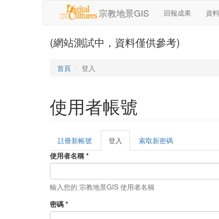
移至主內容
宗教地景GIS
回報成果
資
(網站測試中，資料僅供參考)
首頁
登入
使用者帳號
註冊新帳號
登入
(作
索取新密碼
主要索引標籤
用
使用者名稱
*
中
頁
籤)
輸入您的 宗教地景GIS 使用者名稱
密碼
*