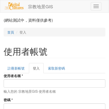
移至主內容
宗教地景GIS
Toggle
navigati
(網站測試中，資料僅供參考)
首頁
登入
使用者帳號
註冊新帳號
登入
(作
索取新密碼
主要索引標籤
用
使用者名稱
*
中
頁
籤)
輸入您的 宗教地景GIS 使用者名稱
密碼
*