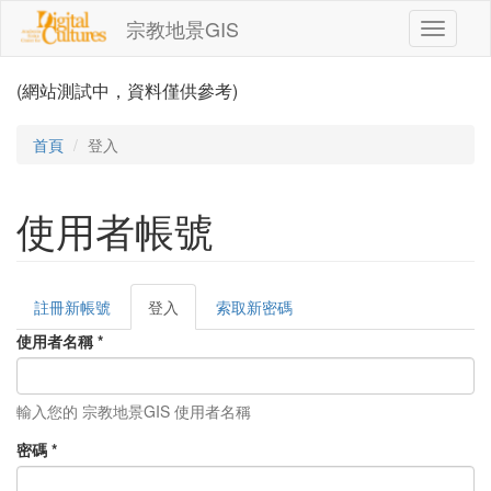
移至主內容
宗教地景GIS
Toggle
navigati
(網站測試中，資料僅供參考)
首頁
登入
使用者帳號
註冊新帳號
登入
(作
索取新密碼
主要索引標籤
用
使用者名稱
*
中
頁
籤)
輸入您的 宗教地景GIS 使用者名稱
密碼
*