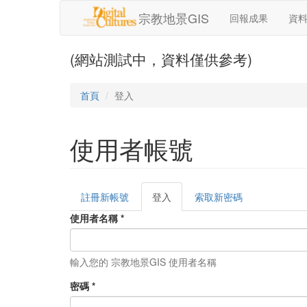
移至主內容
宗教地景GIS
回報成果
資
(網站測試中，資料僅供參考)
首頁
登入
使用者帳號
註冊新帳號
登入
(作
索取新密碼
主要索引標籤
用
使用者名稱
*
中
頁
籤)
輸入您的 宗教地景GIS 使用者名稱
密碼
*