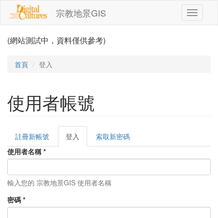
移至主內容
宗教地景GIS
Toggle
navigati
(網站測試中，資料僅供參考)
首頁
登入
使用者帳號
註冊新帳號
登入
(作
索取新密碼
主要索引標籤
用
使用者名稱
*
中
頁
籤)
輸入您的 宗教地景GIS 使用者名稱
密碼
*