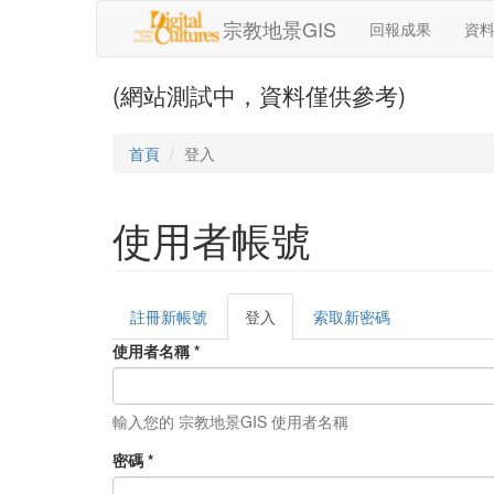
移至主內容
宗教地景GIS
回報成果
資
(網站測試中，資料僅供參考)
首頁
登入
使用者帳號
註冊新帳號
登入
(作
索取新密碼
主要索引標籤
用
使用者名稱
*
中
頁
籤)
輸入您的 宗教地景GIS 使用者名稱
密碼
*