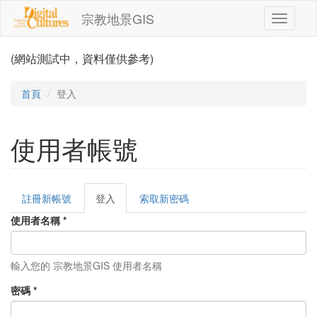
移至主內容
宗教地景GIS
Toggle
navigati
(網站測試中，資料僅供參考)
首頁
登入
使用者帳號
註冊新帳號
登入
(作
索取新密碼
主要索引標籤
用
使用者名稱
*
中
頁
籤)
輸入您的 宗教地景GIS 使用者名稱
密碼
*