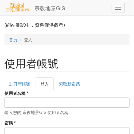
移至主內容
宗教地景GIS
Toggle
navigati
(網站測試中，資料僅供參考)
首頁
登入
使用者帳號
註冊新帳號
登入
(作
索取新密碼
主要索引標籤
用
使用者名稱
*
中
頁
籤)
輸入您的 宗教地景GIS 使用者名稱
密碼
*