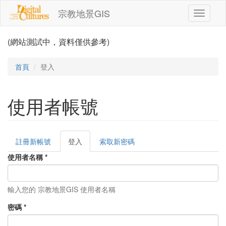
移至主內容
宗教地景GIS
Toggle
navigati
(網站測試中，資料僅供參考)
首頁
登入
使用者帳號
註冊新帳號
登入
(作
索取新密碼
主要索引標籤
用
使用者名稱
*
中
頁
籤)
輸入您的 宗教地景GIS 使用者名稱
密碼
*