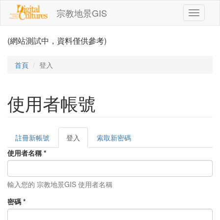
移至主內容
宗教地景GIS
Toggle
navigati
(網站測試中，資料僅供參考)
首頁
登入
使用者帳號
註冊新帳號
登入
(作
索取新密碼
主要索引標籤
用
使用者名稱
*
中
頁
籤)
輸入您的 宗教地景GIS 使用者名稱
密碼
*