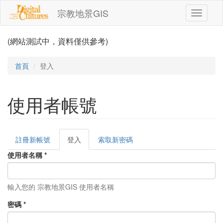
移至主內容
宗教地景GIS
Toggle
navigati
(網站測試中，資料僅供參考)
首頁
登入
使用者帳號
註冊新帳號
登入
(作
索取新密碼
主要索引標籤
用
使用者名稱
*
中
頁
籤)
輸入您的 宗教地景GIS 使用者名稱
密碼
*