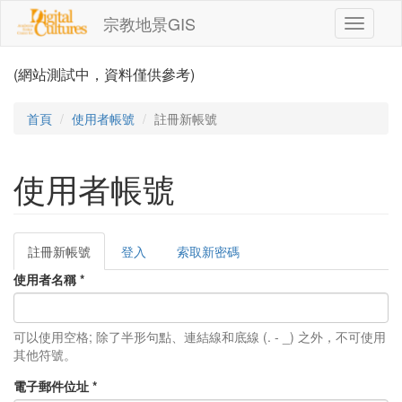
移至主內容
宗教地景GIS
Toggle
navigati
(網站測試中，資料僅供參考)
首頁
使用者帳號
註冊新帳號
使用者帳號
註冊新帳號
(作
登入
索取新密碼
主要索引標籤
用
使用者名稱
*
中
頁
籤)
可以使用空格; 除了半形句點、連結線和底線 (. - _) 之外，不可使用
其他符號。
電子郵件位址
*