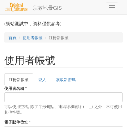
移至主內容
宗教地景GIS
Toggle
navigati
(網站測試中，資料僅供參考)
首頁
使用者帳號
註冊新帳號
使用者帳號
註冊新帳號
(作
登入
索取新密碼
主要索引標籤
用
使用者名稱
*
中
頁
籤)
可以使用空格; 除了半形句點、連結線和底線 (. - _) 之外，不可使用
其他符號。
電子郵件位址
*