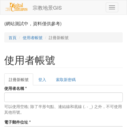
移至主內容
宗教地景GIS
Toggle
navigati
(網站測試中，資料僅供參考)
首頁
使用者帳號
註冊新帳號
使用者帳號
註冊新帳號
(作
登入
索取新密碼
主要索引標籤
用
使用者名稱
*
中
頁
籤)
可以使用空格; 除了半形句點、連結線和底線 (. - _) 之外，不可使用
其他符號。
電子郵件位址
*