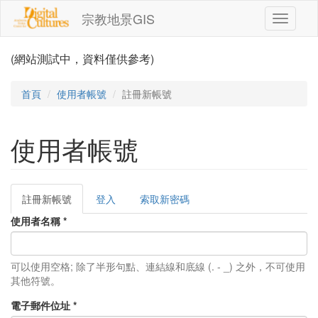
移至主內容
宗教地景GIS
Toggle
navigati
(網站測試中，資料僅供參考)
首頁
使用者帳號
註冊新帳號
使用者帳號
註冊新帳號
(作
登入
索取新密碼
主要索引標籤
用
使用者名稱
*
中
頁
籤)
可以使用空格; 除了半形句點、連結線和底線 (. - _) 之外，不可使用
其他符號。
電子郵件位址
*