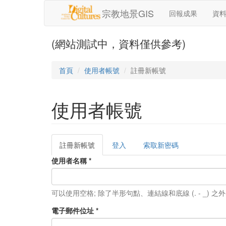
移至主內容
宗教地景GIS
回報成果
資
(網站測試中，資料僅供參考)
首頁
使用者帳號
註冊新帳號
使用者帳號
註冊新帳號
(作
登入
索取新密碼
主要索引標籤
用
使用者名稱
*
中
頁
籤)
可以使用空格; 除了半形句點、連結線和底線 (. - _)
電子郵件位址
*