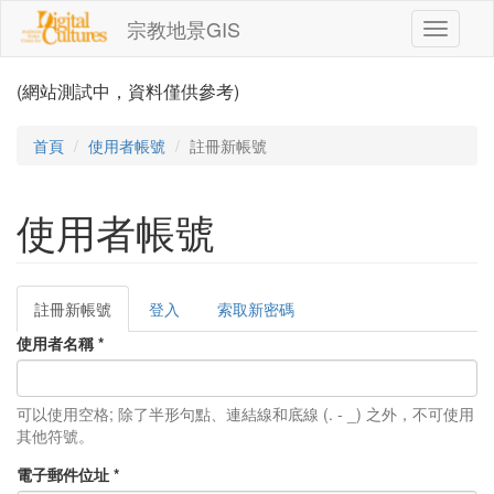
移至主內容
宗教地景GIS
Toggle
navigati
(網站測試中，資料僅供參考)
首頁
使用者帳號
註冊新帳號
使用者帳號
註冊新帳號
(作
登入
索取新密碼
主要索引標籤
用
使用者名稱
*
中
頁
籤)
可以使用空格; 除了半形句點、連結線和底線 (. - _) 之外，不可使用
其他符號。
電子郵件位址
*