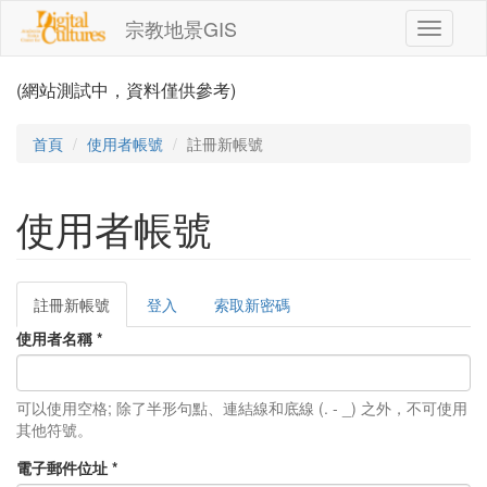
移至主內容
宗教地景GIS
Toggle
navigati
(網站測試中，資料僅供參考)
首頁
使用者帳號
註冊新帳號
使用者帳號
註冊新帳號
(作
登入
索取新密碼
主要索引標籤
用
使用者名稱
*
中
頁
籤)
可以使用空格; 除了半形句點、連結線和底線 (. - _) 之外，不可使用
其他符號。
電子郵件位址
*