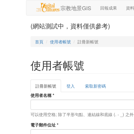
移至主內容
宗教地景GIS
回報成果
資
(網站測試中，資料僅供參考)
首頁
使用者帳號
註冊新帳號
使用者帳號
註冊新帳號
(作
登入
索取新密碼
主要索引標籤
用
使用者名稱
*
中
頁
籤)
可以使用空格; 除了半形句點、連結線和底線 (. - _)
電子郵件位址
*