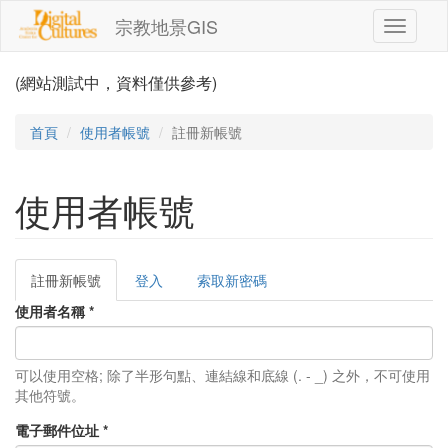
移至主內容
宗教地景GIS
Toggle
navigati
(網站測試中，資料僅供參考)
首頁
使用者帳號
註冊新帳號
使用者帳號
註冊新帳號
(作
登入
索取新密碼
主要索引標籤
用
使用者名稱
*
中
頁
籤)
可以使用空格; 除了半形句點、連結線和底線 (. - _) 之外，不可使用
其他符號。
電子郵件位址
*