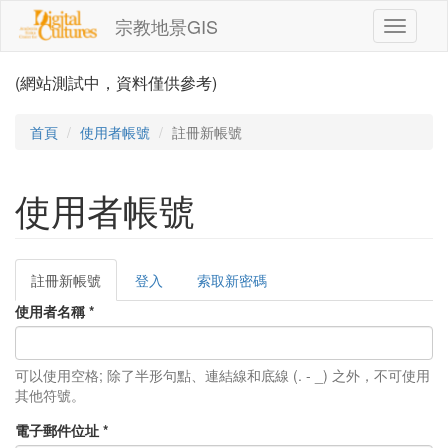
移至主內容
宗教地景GIS
Toggle
navigati
(網站測試中，資料僅供參考)
首頁
使用者帳號
註冊新帳號
使用者帳號
註冊新帳號
(作
登入
索取新密碼
主要索引標籤
用
使用者名稱
*
中
頁
籤)
可以使用空格; 除了半形句點、連結線和底線 (. - _) 之外，不可使用
其他符號。
電子郵件位址
*